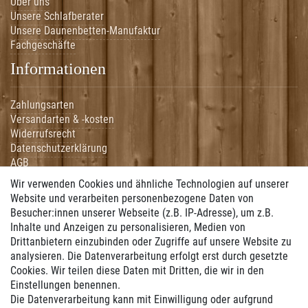
Über uns
Unsere Schlafberater
Unsere Daunenbetten-Manufaktur
Fachgeschäfte
Informationen
Zahlungsarten
Versandarten & -kosten
Widerrufsrecht
Datenschutzerklärung
AGB
Impressum
Wir verwenden Cookies und ähnliche Technologien auf unserer
Hilfe
Website und verarbeiten personenbezogene Daten von
Besucher:innen unserer Webseite (z.B. IP-Adresse), um z.B.
Vertrag widerrufen
Inhalte und Anzeigen zu personalisieren, Medien von
Drittanbietern einzubinden oder Zugriffe auf unsere Website zu
Zahlung
analysieren. Die Datenverarbeitung erfolgt erst durch gesetzte
Cookies. Wir teilen diese Daten mit Dritten, die wir in den
Wir bieten Ihnen folgende Zahlungsmöglichkeiten:
Einstellungen benennen.
Die Datenverarbeitung kann mit Einwilligung oder aufgrund