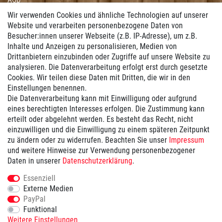
Impressum
Wir verwenden Cookies und ähnliche Technologien auf unserer
Hilfe
Website und verarbeiten personenbezogene Daten von
Besucher:innen unserer Webseite (z.B. IP-Adresse), um z.B.
Vertrag widerrufen
Inhalte und Anzeigen zu personalisieren, Medien von
Drittanbietern einzubinden oder Zugriffe auf unsere Website zu
Zahlung
analysieren. Die Datenverarbeitung erfolgt erst durch gesetzte
Cookies. Wir teilen diese Daten mit Dritten, die wir in den
Wir bieten Ihnen folgende Zahlungsmöglichkeiten:
Einstellungen benennen.
Die Datenverarbeitung kann mit Einwilligung oder aufgrund
eines berechtigten Interesses erfolgen. Die Zustimmung kann
erteilt oder abgelehnt werden. Es besteht das Recht, nicht
Versand
einzuwilligen und die Einwilligung zu einem späteren Zeitpunkt
zu ändern oder zu widerrufen. Beachten Sie unser
Impressum
Wir versenden mit ...
und weitere Hinweise zur Verwendung personenbezogener
Daten in unserer
Daten­schutz­erklärung
.
Versandkostenfrei ab 100€
Essenziell
Externe Medien
PayPal
Funktional
Geprüfte Sicherheit:
Weitere Einstellungen