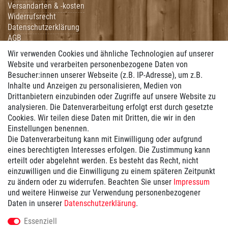
Versandarten & -kosten
Widerrufsrecht
Datenschutzerklärung
AGB
Impressum
Wir verwenden Cookies und ähnliche Technologien auf unserer
Hilfe
Website und verarbeiten personenbezogene Daten von
Besucher:innen unserer Webseite (z.B. IP-Adresse), um z.B.
Vertrag widerrufen
Inhalte und Anzeigen zu personalisieren, Medien von
Drittanbietern einzubinden oder Zugriffe auf unsere Website zu
Zahlung
analysieren. Die Datenverarbeitung erfolgt erst durch gesetzte
Cookies. Wir teilen diese Daten mit Dritten, die wir in den
Wir bieten Ihnen folgende Zahlungsmöglichkeiten:
Einstellungen benennen.
Die Datenverarbeitung kann mit Einwilligung oder aufgrund
eines berechtigten Interesses erfolgen. Die Zustimmung kann
erteilt oder abgelehnt werden. Es besteht das Recht, nicht
Versand
einzuwilligen und die Einwilligung zu einem späteren Zeitpunkt
zu ändern oder zu widerrufen. Beachten Sie unser
Impressum
und weitere Hinweise zur Verwendung personenbezogener
Wir versenden mit ...
Daten in unserer
Daten­schutz­erklärung
.
Versandkostenfrei ab 100€
Essenziell