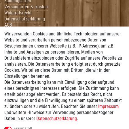
Zahlungsarten
Versandarten & -kosten
Widerrufsrecht
Datenschutzerklärung
AGB
Impressum
Wir verwenden Cookies und ähnliche Technologien auf unserer
Hilfe
Website und verarbeiten personenbezogene Daten von
Besucher:innen unserer Webseite (z.B. IP-Adresse), um z.B.
Vertrag widerrufen
Inhalte und Anzeigen zu personalisieren, Medien von
Drittanbietern einzubinden oder Zugriffe auf unsere Website zu
Zahlung
analysieren. Die Datenverarbeitung erfolgt erst durch gesetzte
Cookies. Wir teilen diese Daten mit Dritten, die wir in den
Wir bieten Ihnen folgende Zahlungsmöglichkeiten:
Einstellungen benennen.
Die Datenverarbeitung kann mit Einwilligung oder aufgrund
eines berechtigten Interesses erfolgen. Die Zustimmung kann
erteilt oder abgelehnt werden. Es besteht das Recht, nicht
Versand
einzuwilligen und die Einwilligung zu einem späteren Zeitpunkt
zu ändern oder zu widerrufen. Beachten Sie unser
Impressum
und weitere Hinweise zur Verwendung personenbezogener
Wir versenden mit ...
Daten in unserer
Daten­schutz­erklärung
.
Versandkostenfrei ab 100€
Essenziell