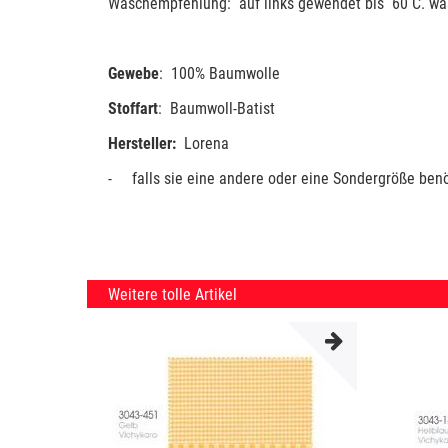
Waschempfehlung: auf links gewendet bis 60 C. wasc
Gewebe
: 100% Baumwolle
Stoffart
: Baumwoll-Batist
Hersteller:
Lorena
-
falls sie eine andere oder eine Sondergröße benö
Weitere tolle Artikel