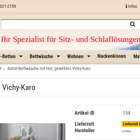
321-2159
Infos
Ihr Spezialist für Sitz- und Schlaflösunge
Nackenkissen
r-Betten
Bettwäsche
Wohnen
Ma
t
Batist-Bettwäsche mit Hut, gewebtes Vichy-Karo
s Vichy-Karo
Artikel-ID
154
Lieferzeit
Lieferzeit
Hersteller
Lorena