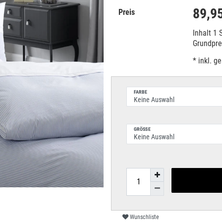
89,9
Preis
Inhalt
1
Grundpr
* inkl. g
FARBE
GRÖSSE
Wunschliste