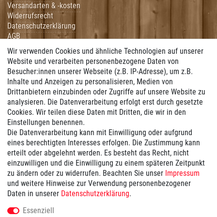
Versandarten & -kosten
Widerrufsrecht
Datenschutzerklärung
AGB
Impressum
Wir verwenden Cookies und ähnliche Technologien auf unserer
Hilfe
Website und verarbeiten personenbezogene Daten von
Besucher:innen unserer Webseite (z.B. IP-Adresse), um z.B.
Vertrag widerrufen
Inhalte und Anzeigen zu personalisieren, Medien von
Drittanbietern einzubinden oder Zugriffe auf unsere Website zu
Zahlung
analysieren. Die Datenverarbeitung erfolgt erst durch gesetzte
Cookies. Wir teilen diese Daten mit Dritten, die wir in den
Wir bieten Ihnen folgende Zahlungsmöglichkeiten:
Einstellungen benennen.
Die Datenverarbeitung kann mit Einwilligung oder aufgrund
eines berechtigten Interesses erfolgen. Die Zustimmung kann
erteilt oder abgelehnt werden. Es besteht das Recht, nicht
Versand
einzuwilligen und die Einwilligung zu einem späteren Zeitpunkt
zu ändern oder zu widerrufen. Beachten Sie unser
Impressum
und weitere Hinweise zur Verwendung personenbezogener
Wir versenden mit ...
Daten in unserer
Daten­schutz­erklärung
.
Versandkostenfrei ab 100€
Essenziell