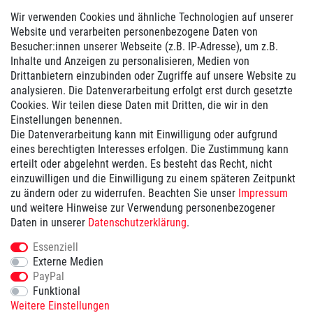
Hilfe
Wir verwenden Cookies und ähnliche Technologien auf unserer
Website und verarbeiten personenbezogene Daten von
Vertrag widerrufen
Besucher:innen unserer Webseite (z.B. IP-Adresse), um z.B.
Inhalte und Anzeigen zu personalisieren, Medien von
Zahlung
Drittanbietern einzubinden oder Zugriffe auf unsere Website zu
analysieren. Die Datenverarbeitung erfolgt erst durch gesetzte
Cookies. Wir teilen diese Daten mit Dritten, die wir in den
Wir bieten Ihnen folgende Zahlungsmöglichkeiten:
Einstellungen benennen.
Die Datenverarbeitung kann mit Einwilligung oder aufgrund
eines berechtigten Interesses erfolgen. Die Zustimmung kann
Versand
erteilt oder abgelehnt werden. Es besteht das Recht, nicht
einzuwilligen und die Einwilligung zu einem späteren Zeitpunkt
zu ändern oder zu widerrufen. Beachten Sie unser
Impressum
Wir versenden mit ...
und weitere Hinweise zur Verwendung personenbezogener
Versandkostenfrei ab 100€
Daten in unserer
Daten­schutz­erklärung
.
Essenziell
Externe Medien
PayPal
Geprüfte Sicherheit:
Funktional
Weitere Einstellungen