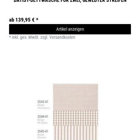
BATIST-BETTWÄSCHE FÜR ZWEI, GEWEBTER STREIFEN
ab 139,95 € *
Artikel anzeigen
*
inkl. ges. MwSt.
zzgl.
Versandkosten