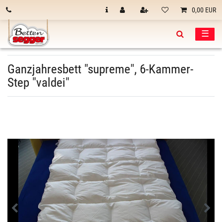
0,00 EUR
☰
Ganzjahresbett "supreme", 6-Kammer-
Step "valdei"