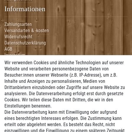
Informationen
Zahlungsarten
Versandarten & -kosten
Widerrufsrecht
Datenschutzerklärung
AGB
Impressum
Hilfe
Wir verwenden Cookies und ähnliche Technologien auf unserer
Website und verarbeiten personenbezogene Daten von
Vertrag widerrufen
Besucher:innen unserer Webseite (z.B. IP-Adresse), um z.B.
Inhalte und Anzeigen zu personalisieren, Medien von
Zahlung
Drittanbietern einzubinden oder Zugriffe auf unsere Website zu
analysieren. Die Datenverarbeitung erfolgt erst durch gesetzte
Cookies. Wir teilen diese Daten mit Dritten, die wir in den
Wir bieten Ihnen folgende Zahlungsmöglichkeiten:
Einstellungen benennen.
Die Datenverarbeitung kann mit Einwilligung oder aufgrund
eines berechtigten Interesses erfolgen. Die Zustimmung kann
Versand
erteilt oder abgelehnt werden. Es besteht das Recht, nicht
einzuwilligen und die Einwilligung zu einem späteren Zeitpunkt