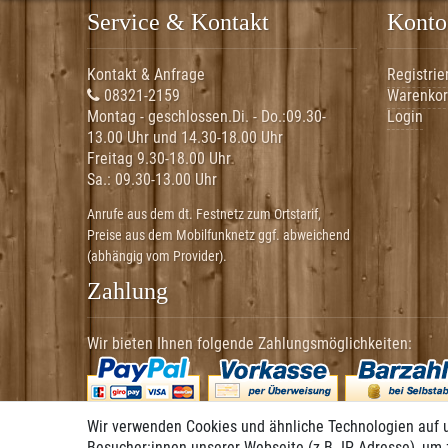
Service & Kontakt
Konto
Kontakt & Anfrage
Registrie
08321-2159
Warenko
Montag - geschlossen.Di. - Do.:
09.30-
Login
13.00 Uhr und 14.30-18.00 Uhr
Freitag 9.30-18.00 Uhr
Sa.:
09.30-13.00 Uhr
Anrufe aus dem dt. Festnetz zum Ortstarif,
Preise aus dem Mobilfunknetz ggf. abweichend
(abhängig vom Provider).
Zahlung
Wir bieten Ihnen folgende Zahlungsmöglichkeiten:
Wir verwenden Cookies und ähnliche Technologien auf 
Besucher:innen unserer Webseite (z.B. IP-Adresse), um 