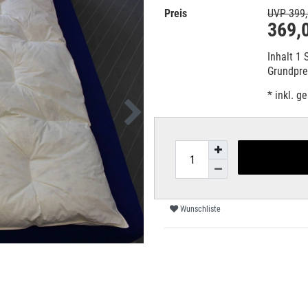
Preis
UVP 399,
369,
Inhalt
1
Grundpr
* inkl. g
Wunschliste