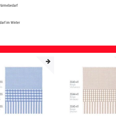
 Wärmebedarf
darf im Winter