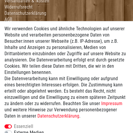
Versandarten & -kosten
Widerrufsrecht
Datenschutzerklärung
AGB
Impressum
Wir verwenden Cookies und ähnliche Technologien auf unserer
Hilfe
Website und verarbeiten personenbezogene Daten von
Besucher:innen unserer Webseite (z.B. IP-Adresse), um z.B.
Vertrag widerrufen
Inhalte und Anzeigen zu personalisieren, Medien von
Drittanbietern einzubinden oder Zugriffe auf unsere Website zu
Zahlung
analysieren. Die Datenverarbeitung erfolgt erst durch gesetzte
Cookies. Wir teilen diese Daten mit Dritten, die wir in den
Wir bieten Ihnen folgende Zahlungsmöglichkeiten:
Einstellungen benennen.
Die Datenverarbeitung kann mit Einwilligung oder aufgrund
eines berechtigten Interesses erfolgen. Die Zustimmung kann
erteilt oder abgelehnt werden. Es besteht das Recht, nicht
Versand
einzuwilligen und die Einwilligung zu einem späteren Zeitpunkt
zu ändern oder zu widerrufen. Beachten Sie unser
Impressum
und weitere Hinweise zur Verwendung personenbezogener
Wir versenden mit ...
Daten in unserer
Daten­schutz­erklärung
.
Versandkostenfrei ab 100€
Essenziell
Externe Medien