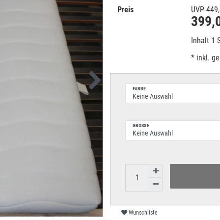
Preis
UVP 449,
399,
Inhalt
1
* inkl. g
FARBE
GRÖSSE
Wunschliste