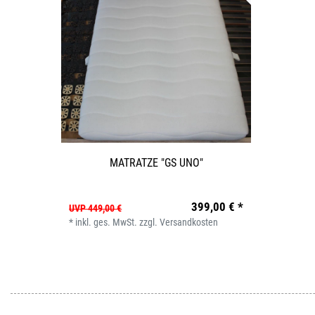
MATRATZE "GS UNO"
399,00 € *
UVP 449,00 €
*
inkl. ges. MwSt.
zzgl.
Versandkosten