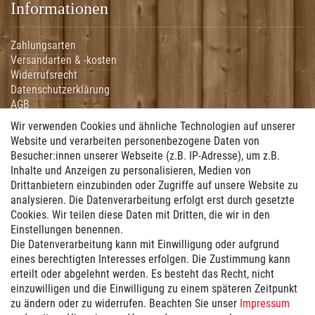
Informationen
Zahlungsarten
Versandarten & -kosten
Widerrufsrecht
Datenschutzerklärung
AGB
Impressum
Wir verwenden Cookies und ähnliche Technologien auf unserer
Hilfe
Website und verarbeiten personenbezogene Daten von
Besucher:innen unserer Webseite (z.B. IP-Adresse), um z.B.
Vertrag widerrufen
Inhalte und Anzeigen zu personalisieren, Medien von
Drittanbietern einzubinden oder Zugriffe auf unsere Website zu
Zahlung
analysieren. Die Datenverarbeitung erfolgt erst durch gesetzte
Cookies. Wir teilen diese Daten mit Dritten, die wir in den
Wir bieten Ihnen folgende Zahlungsmöglichkeiten:
Einstellungen benennen.
Die Datenverarbeitung kann mit Einwilligung oder aufgrund
eines berechtigten Interesses erfolgen. Die Zustimmung kann
erteilt oder abgelehnt werden. Es besteht das Recht, nicht
Versand
einzuwilligen und die Einwilligung zu einem späteren Zeitpunkt
zu ändern oder zu widerrufen. Beachten Sie unser
Impressum